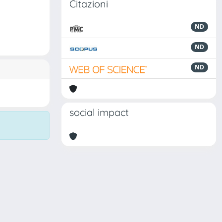
Citazioni
ND
ND
ND
social impact