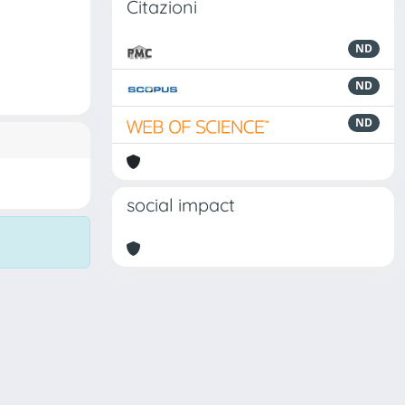
Citazioni
ND
ND
ND
social impact