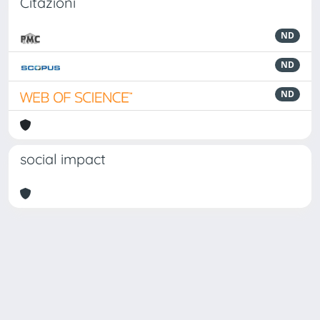
Citazioni
ND
ND
ND
social impact
Powered by
IRIS
-
about IRIS
-