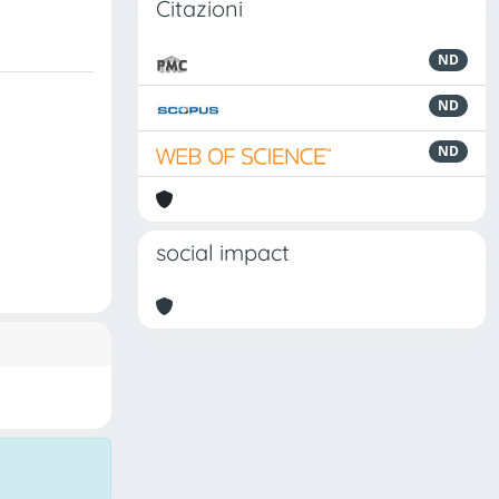
Citazioni
ND
ND
ND
social impact