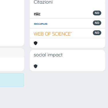
Citazioni
ND
ND
ND
social impact