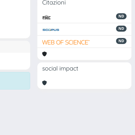
Citazioni
ND
ND
ND
social impact