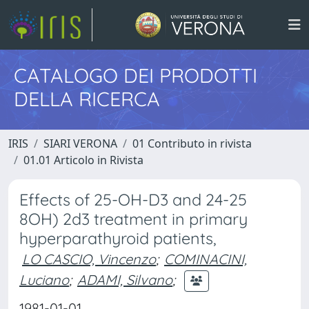
CATALOGO DEI PRODOTTI
DELLA RICERCA
IRIS
SIARI VERONA
01 Contributo in rivista
01.01 Articolo in Rivista
Effects of 25-OH-D3 and 24-25
8OH) 2d3 treatment in primary
hyperparathyroid patients,
LO CASCIO, Vincenzo
;
COMINACINI,
Luciano
;
ADAMI, Silvano
;
1981-01-01