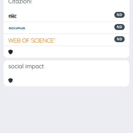
Citazioni
ND
ND
ND
social impact
Powered by
IRIS
-
about IRIS
-