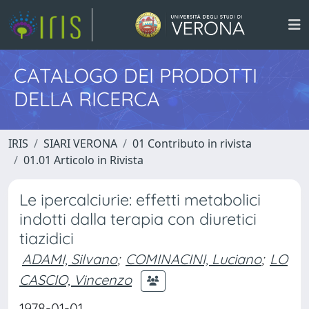
CATALOGO DEI PRODOTTI
DELLA RICERCA
IRIS
SIARI VERONA
01 Contributo in rivista
01.01 Articolo in Rivista
Le ipercalciurie: effetti metabolici
indotti dalla terapia con diuretici
tiazidici
ADAMI, Silvano
;
COMINACINI, Luciano
;
LO
CASCIO, Vincenzo
1978-01-01