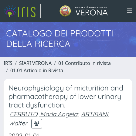
CATALOGO DEI PRODOTTI
DELLA RICERCA
IRIS
SIARI VERONA
01 Contributo in rivista
01.01 Articolo in Rivista
Neurophysiology of micturition and
pharmacotherapy of lower urinary
tract dysfunction.
CERRUTO, Maria Angela
;
ARTIBANI,
Walter
2002-01-01