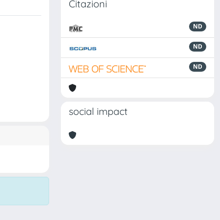
Citazioni
ND
ND
ND
social impact