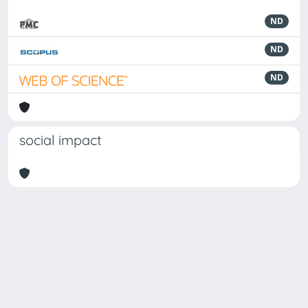
ND
ND
ND
social impact
Powered by
IRIS
-
about IRIS
-
Utilizzo dei cookie
-
Privacy
Copyright © 2026