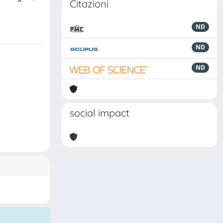
Citazioni
ND
ND
ND
social impact