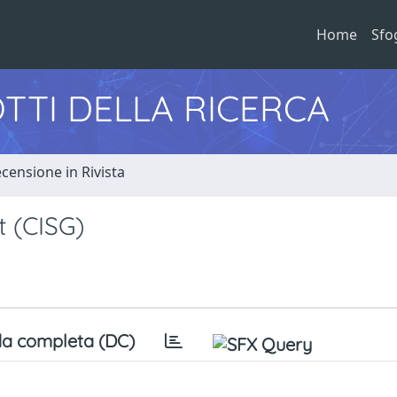
Home
Sfo
TTI DELLA RICERCA
censione in Rivista
 (CISG)
a completa (DC)