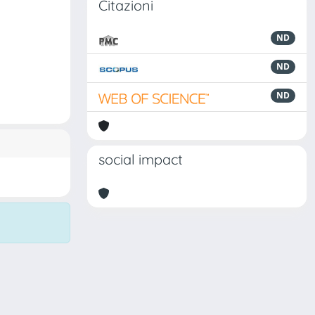
Citazioni
ND
ND
ND
social impact