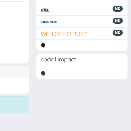
ND
ND
ND
social impact