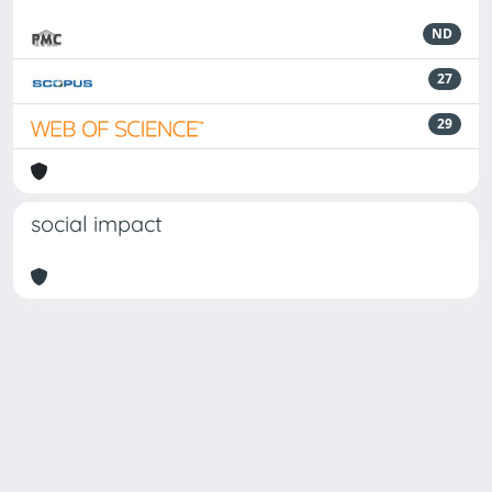
ND
27
29
social impact
Powered by
IRIS
-
about IRIS
-
Utilizzo dei cookie
-
Privacy
Copyright © 2026