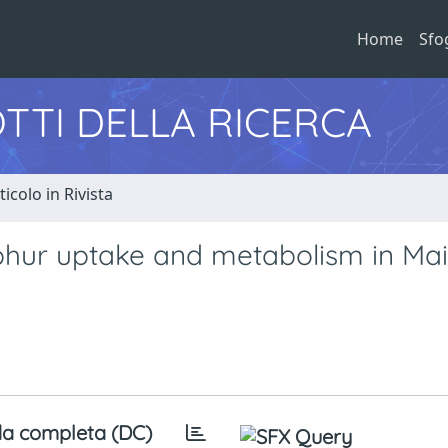
Home
Sfo
TTI DELLA RICERCA
ticolo in Rivista
ulphur uptake and metabolism in Ma
a completa (DC)