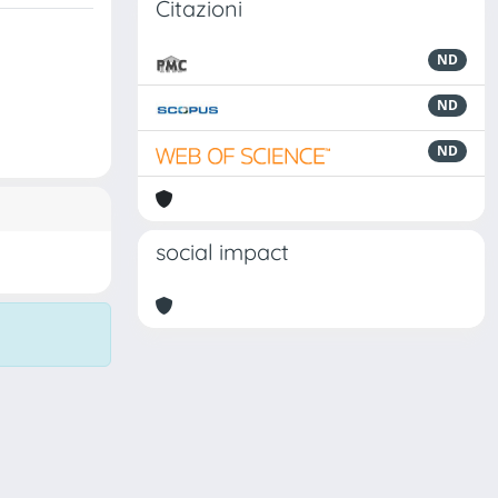
Citazioni
ND
ND
ND
social impact