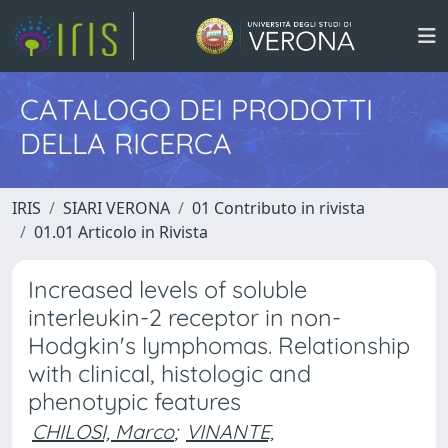
CATALOGO DEI PRODOTTI
DELLA RICERCA
IRIS
SIARI VERONA
01 Contributo in rivista
01.01 Articolo in Rivista
Increased levels of soluble
interleukin-2 receptor in non-
Hodgkin's lymphomas. Relationship
with clinical, histologic and
phenotypic features
CHILOSI, Marco
;
VINANTE,