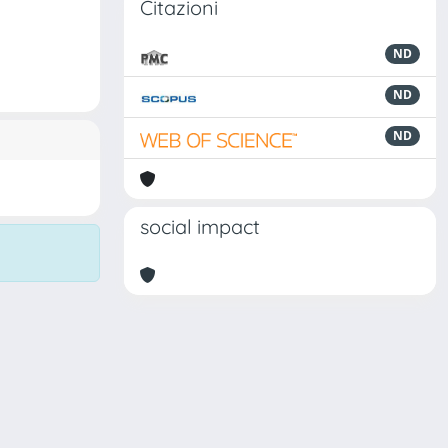
Citazioni
ND
ND
ND
social impact