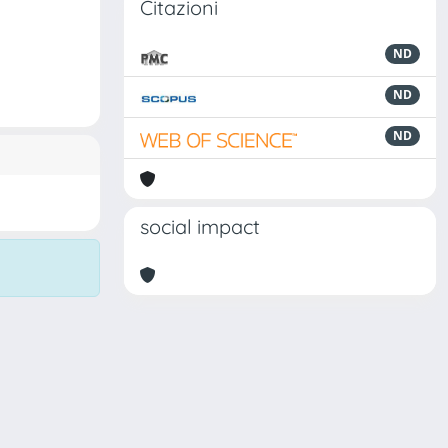
Citazioni
ND
ND
ND
social impact