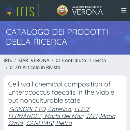
CATALOGO DEI PRODOTTI
DELLA RICERCA
IRIS
SIARI VERONA
01 Contributo in rivista
01.01 Articolo in Rivista
Cell wall chemical composition of
Enterococcus faecalis in the viable
but nonculturable state.
SIGNORETTO, Caterina
;
LLEO'
FERNANDEZ, Maria Del Mar
;
TAFI, Maria
Carla
;
CANEPARI, Pietro