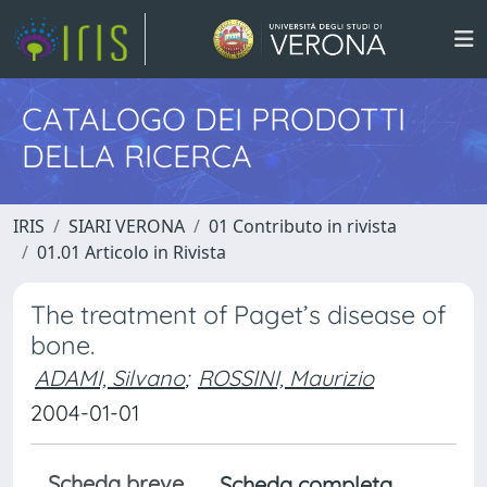
CATALOGO DEI PRODOTTI
DELLA RICERCA
IRIS
SIARI VERONA
01 Contributo in rivista
01.01 Articolo in Rivista
The treatment of Paget’s disease of
bone.
ADAMI, Silvano
;
ROSSINI, Maurizio
2004-01-01
Scheda breve
Scheda completa