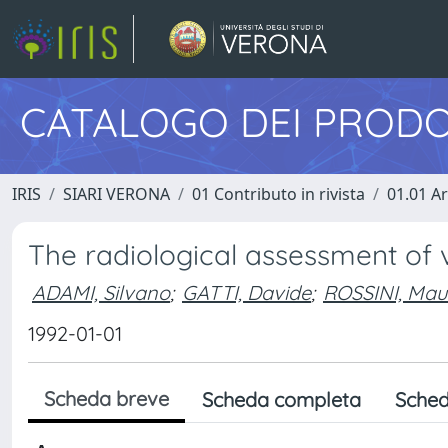
CATALOGO DEI PRODO
IRIS
SIARI VERONA
01 Contributo in rivista
01.01 Ar
The radiological assessment of 
ADAMI, Silvano
;
GATTI, Davide
;
ROSSINI, Maur
1992-01-01
Scheda breve
Scheda completa
Sched