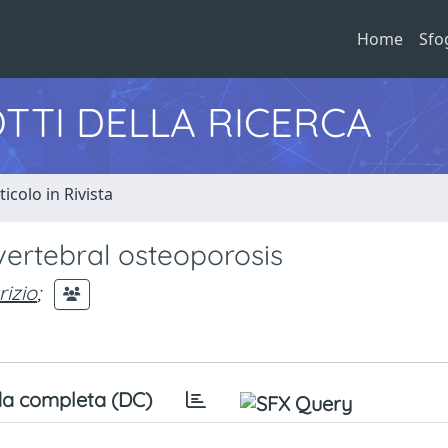
Home
Sfo
TTI DELLA RICERCA
ticolo in Rivista
vertebral osteoporosis
izio
;
a completa (DC)