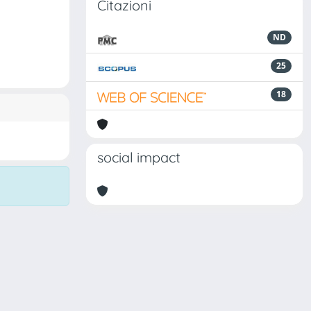
Citazioni
ND
25
18
social impact