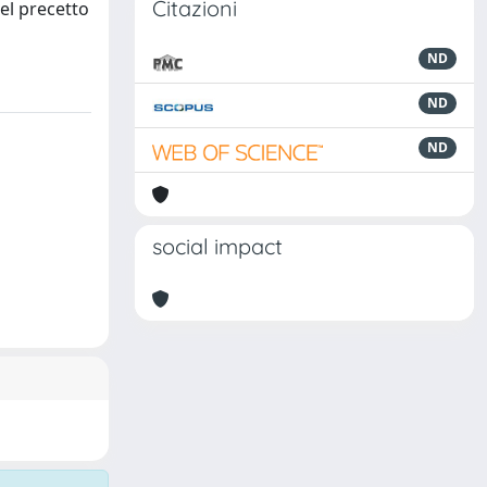
Citazioni
del precetto
ND
ND
ND
social impact