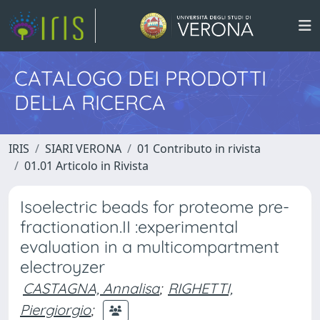
CATALOGO DEI PRODOTTI
DELLA RICERCA
IRIS
SIARI VERONA
01 Contributo in rivista
01.01 Articolo in Rivista
Isoelectric beads for proteome pre-
fractionation.II :experimental
evaluation in a multicompartment
electroyzer
CASTAGNA, Annalisa
;
RIGHETTI,
Piergiorgio
;