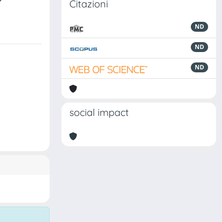
Citazioni
ND
ND
ND
social impact