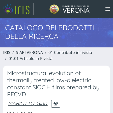
CATALOGO DEI PRODOTTI
DELLA RICERCA
IRIS
SIARI VERONA
01 Contributo in rivista
01.01 Articolo in Rivista
Microstructural evolution of
thermally treated low-dielectric
constant SiOC:H films prepared by
PECVD
MARIOTTO, Gino
;