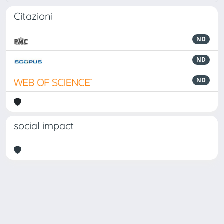
Citazioni
ND
ND
ND
social impact