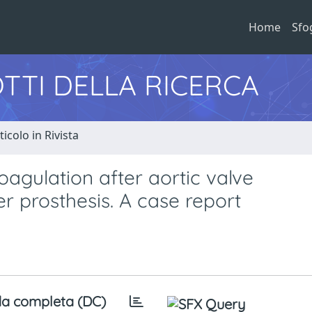
Home
Sfo
TTI DELLA RICERCA
ticolo in Rivista
oagulation after aortic valve
er prosthesis. A case report
a completa (DC)