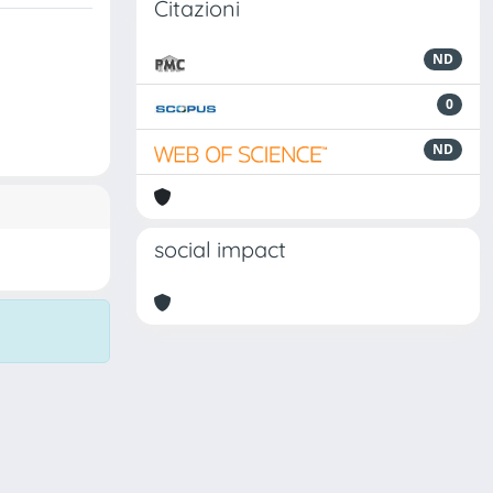
Citazioni
ND
0
ND
social impact