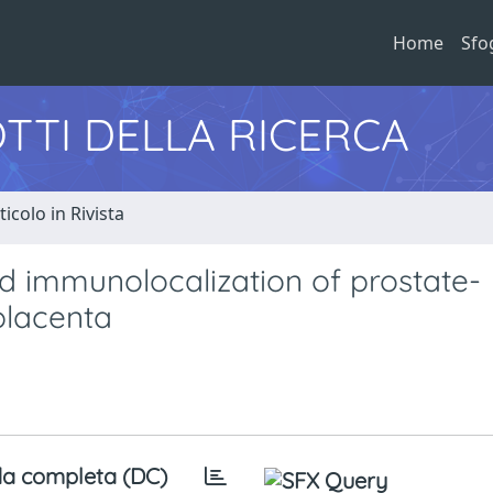
Home
Sfo
TTI DELLA RICERCA
ticolo in Rivista
d immunolocalization of prostate-
placenta
a completa (DC)