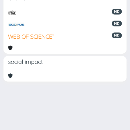
ND
ND
ND
social impact
Powered by
IRIS
-
about IRIS
-