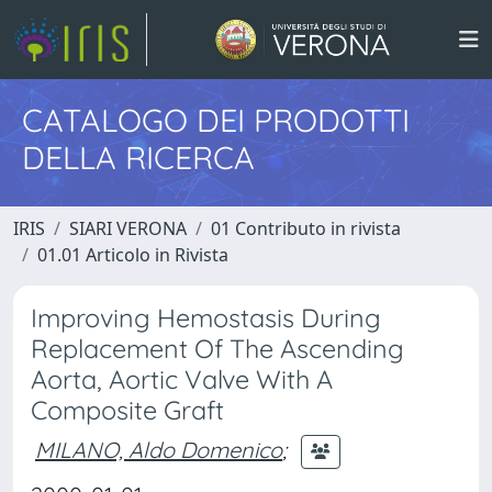
CATALOGO DEI PRODOTTI
DELLA RICERCA
IRIS
SIARI VERONA
01 Contributo in rivista
01.01 Articolo in Rivista
Improving Hemostasis During
Replacement Of The Ascending
Aorta, Aortic Valve With A
Composite Graft
MILANO, Aldo Domenico
;