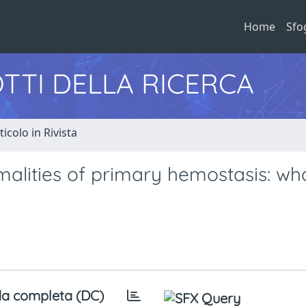
Home
Sfo
TTI DELLA RICERCA
ticolo in Rivista
alities of primary hemostasis: wha
a completa (DC)