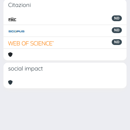
Citazioni
ND
ND
ND
social impact