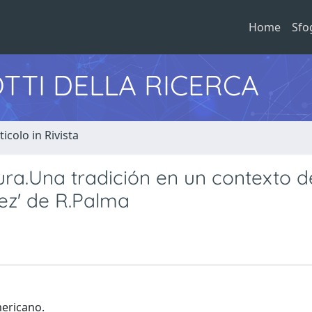
Home
Sfo
TTI DELLA RICERCA
ticolo in Rivista
atura.Una tradición en un contexto d
ez' de R.Palma
mericano.