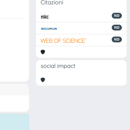
Citazioni
ND
ND
ND
social impact