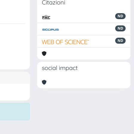
Citazioni
ND
ND
ND
social impact