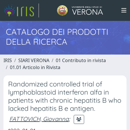
CATALOGO DEI PRODOTTI
DELLA RICERCA
IRIS
SIARI VERONA
01 Contributo in rivista
01.01 Articolo in Rivista
Randomized controlled trial of
lymphoblastoid interferon alfa in
patients with chronic hepatitis B who
lacked hepatitis B e antigen.
FATTOVICH, Giovanna
;