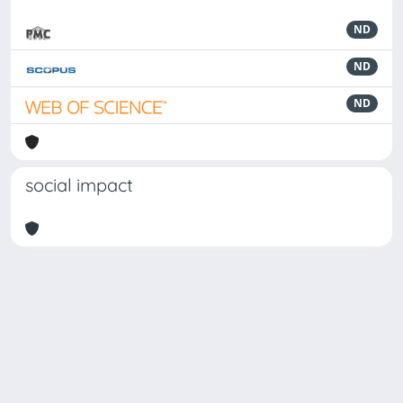
ND
ND
ND
social impact
Powered by
IRIS
-
about IRIS
-
Utilizzo dei cookie
-
Privacy
Copyright © 2026