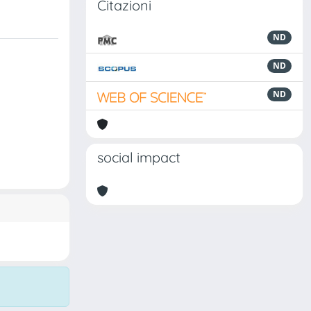
Citazioni
ND
ND
ND
social impact