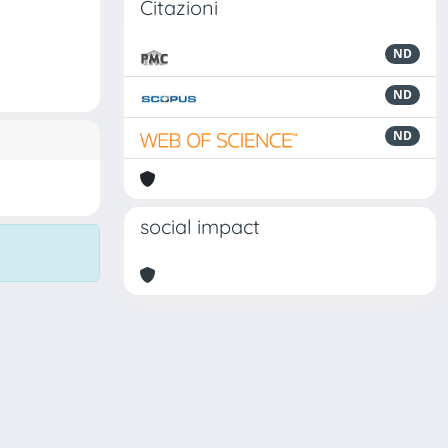
Citazioni
ND
ND
ND
social impact