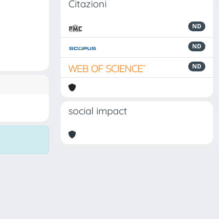
Citazioni
ND
ND
ND
social impact