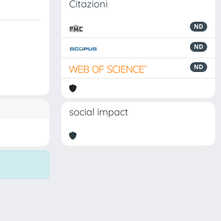
Citazioni
ND
ND
ND
social impact