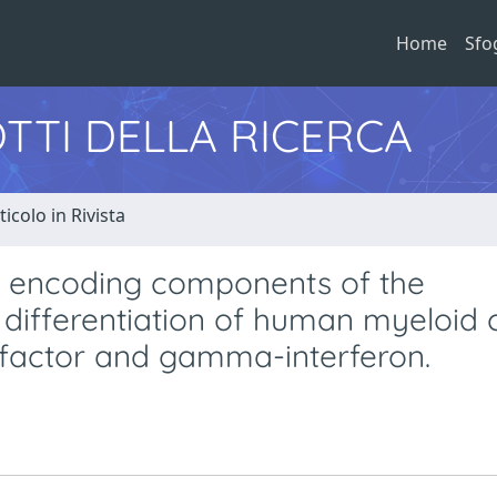
Home
Sfo
TTI DELLA RICERCA
ticolo in Rivista
es encoding components of the
 differentiation of human myeloid c
 factor and gamma-interferon.