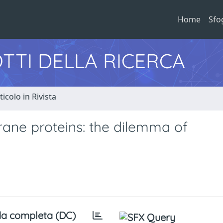
Home
Sfo
TTI DELLA RICERCA
ticolo in Rivista
rane proteins: the dilemma of
a completa (DC)