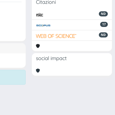
Citazioni
ND
17
ND
social impact