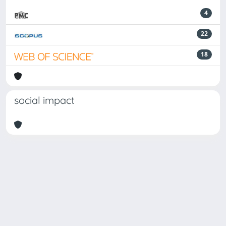
4
22
18
social impact
Powered by
IRIS
-
about IRIS
-
Utilizzo dei cookie
-
Privacy
Copyright © 2026