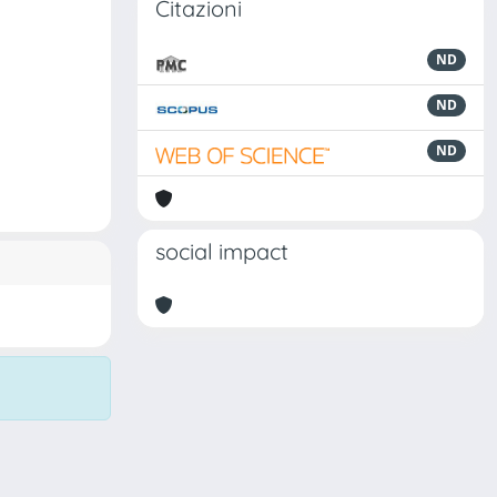
Citazioni
ND
ND
ND
social impact