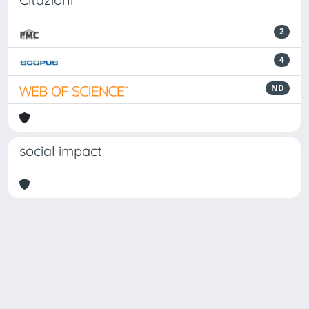
2
4
ND
social impact
Powered by
IRIS
-
about IRIS
-