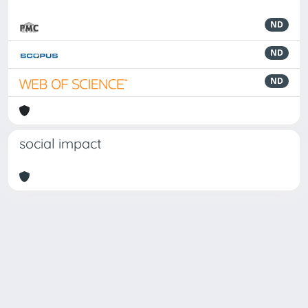
ND
ND
ND
social impact
Powered by
IRIS
-
about IRIS
-
Utilizzo dei cookie
-
Privacy
Copyright © 2026