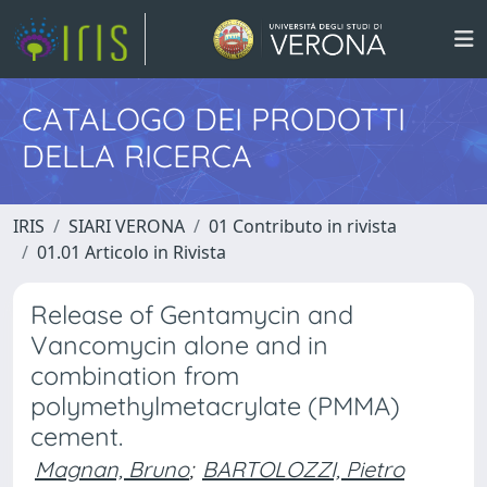
CATALOGO DEI PRODOTTI
DELLA RICERCA
IRIS
SIARI VERONA
01 Contributo in rivista
01.01 Articolo in Rivista
Release of Gentamycin and
Vancomycin alone and in
combination from
polymethylmetacrylate (PMMA)
cement.
Magnan, Bruno
;
BARTOLOZZI, Pietro