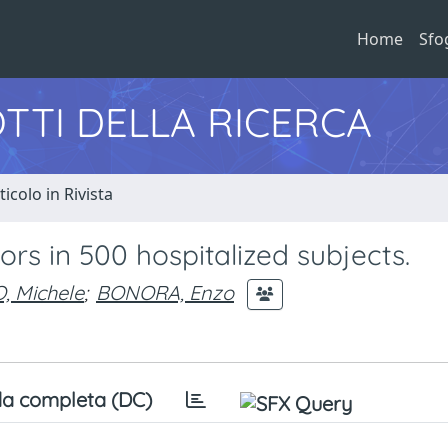
Home
Sfo
TTI DELLA RICERCA
ticolo in Rivista
ors in 500 hospitalized subjects.
 Michele
;
BONORA, Enzo
a completa (DC)