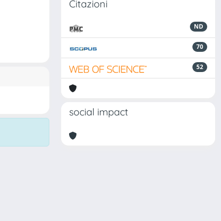
Citazioni
ND
70
52
social impact