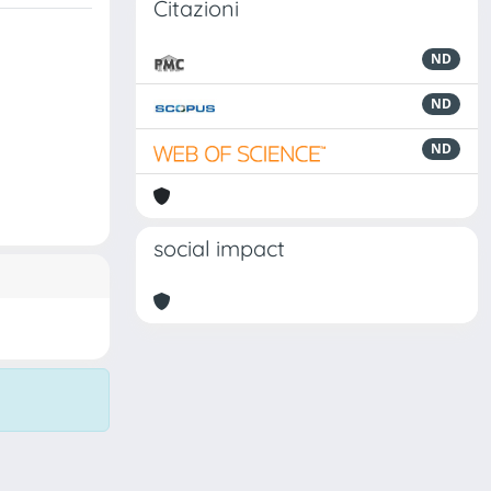
Citazioni
ND
ND
ND
social impact