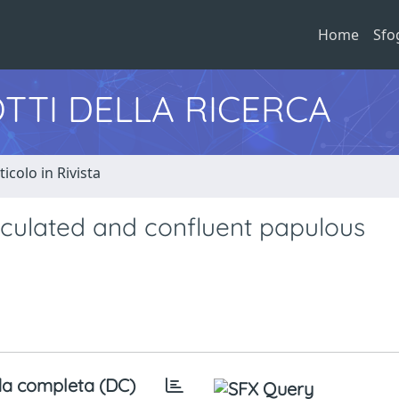
Home
Sfo
TTI DELLA RICERCA
ticolo in Rivista
iculated and confluent papulous
a completa (DC)