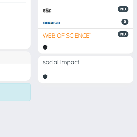
ND
0
ND
social impact