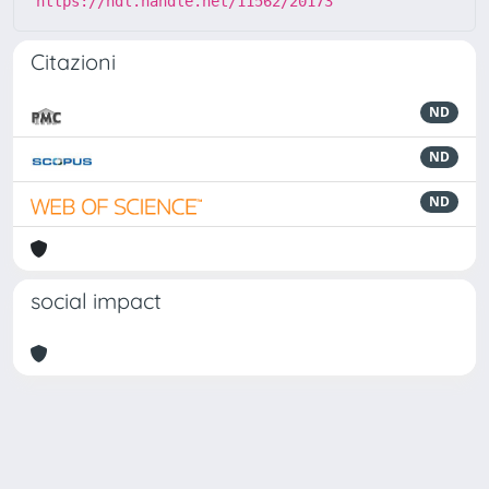
https://hdl.handle.net/11562/20173
Citazioni
ND
ND
ND
social impact